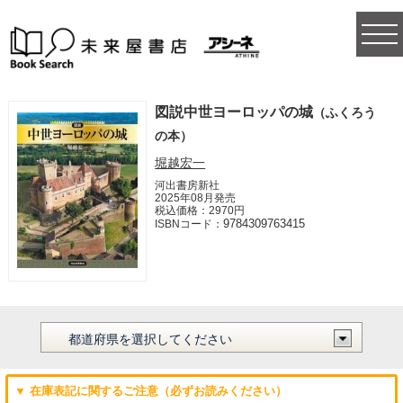
togg
navi
図説中世ヨーロッパの城
（ふくろう
の本）
堀越宏一
河出書房新社
2025年08月発売
税込価格：2970円
9784309763415
ISBNコード：
▼ 在庫表記に関するご注意（必ずお読みください）