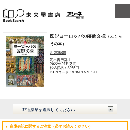
togg
navi
図説ヨーロッパの装飾文様
（ふくろ
うの本）
浜本隆志
河出書房新社
2022年07月発売
税込価格：2365円
9784309763200
ISBNコード：
▼ 在庫表記に関するご注意（必ずお読みください）