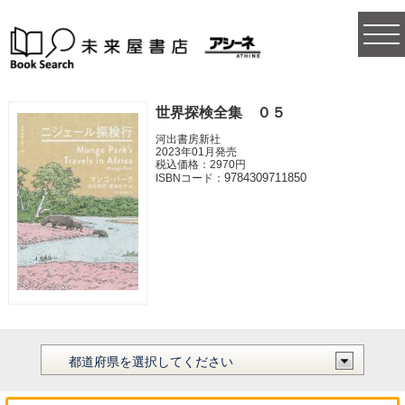
togg
navi
世界探検全集 ０５
河出書房新社
2023年01月発売
税込価格：2970円
9784309711850
ISBNコード：