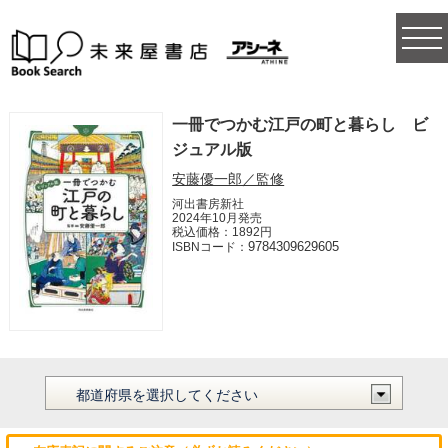
togg
navi
一冊でつかむ江戸の町と暮らし ビ
ジュアル版
安藤優一郎／監修
河出書房新社
2024年10月発売
税込価格：1892円
9784309629605
ISBNコード：