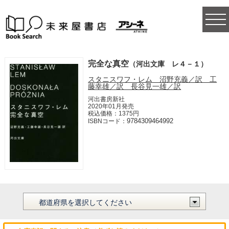
togg
navi
完全な真空
（河出文庫 レ４－１）
スタニスワフ・レム 沼野充義／訳 工
藤幸雄／訳 長谷見一雄／訳
河出書房新社
2020年01月発売
税込価格：1375円
9784309464992
ISBNコード：