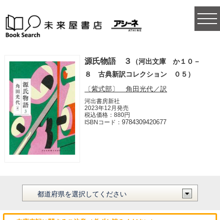
togg
navi
源氏物語 ３
（河出文庫 か１０－
８ 古典新訳コレクション ０５）
〔紫式部〕 角田光代／訳
河出書房新社
2023年12月発売
税込価格：880円
9784309420677
ISBNコード：