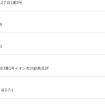
丘2丁目1番3号
8
1
丁目3番1号イオン市川妙典店2F
2-7-1