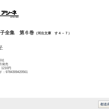
子全集 第６巻
（河出文庫 す４－７）
子
新社
2月発売
1210円
ード：
9784309420561