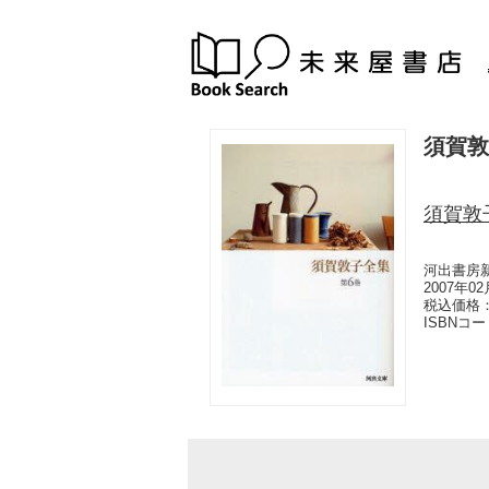
須賀敦
須賀敦
河出書房
2007年0
税込価格：
ISBNコ