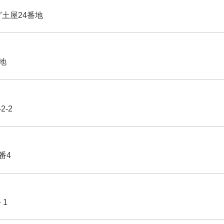
グ土屋24番地
番地
2-2
番4
－1