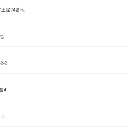
グ土屋24番地
番地
2-2
番4
－1