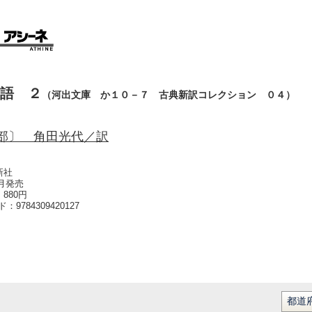
語 ２
（河出文庫 か１０－７ 古典新訳コレクション ０４）
部〕 角田光代／訳
新社
1月発売
880円
ード：
9784309420127