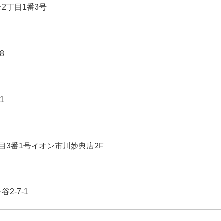
丘2丁目1番3号
8
1
丁目3番1号イオン市川妙典店2F
2-7-1