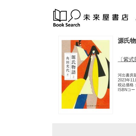
源氏物
〔紫式
河出書房
2023年1
税込価格：
ISBNコ