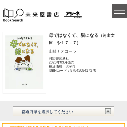
togg
navi
母ではなくて、親になる
（河出文
庫 や１７－７）
山崎ナオコーラ
河出書房新社
2020年03月発売
税込価格：869円
9784309417370
ISBNコード：