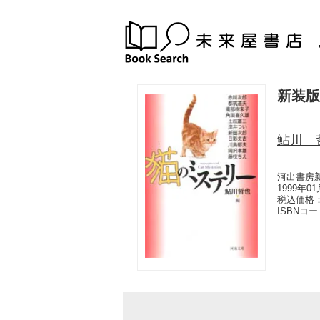
新装版
鮎川 
河出書房
1999年0
税込価格：
ISBNコ