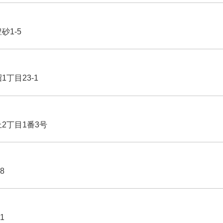
豊砂1-5
1丁目23-1
丘2丁目1番3号
8
1