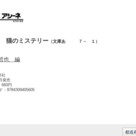
 猫のミステリー
（文庫あ ７－ １）
哲也 編
新社
1月発売
660円
ード：
9784309405605