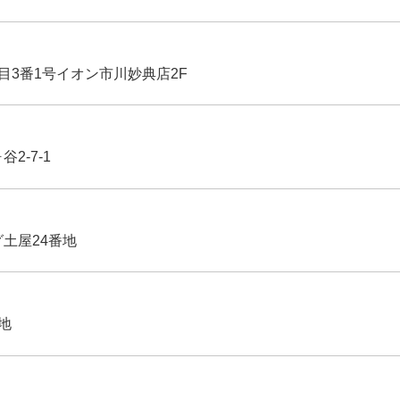
丁目3番1号イオン市川妙典店2F
2-7-1
グ土屋24番地
番地