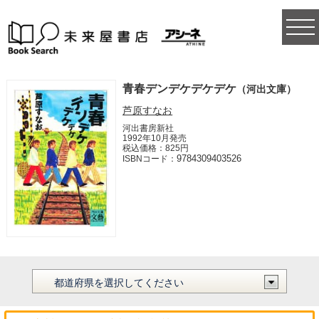
togg
navi
青春デンデケデケデケ
（河出文庫）
芦原すなお
河出書房新社
1992年10月発売
税込価格：825円
9784309403526
ISBNコード：