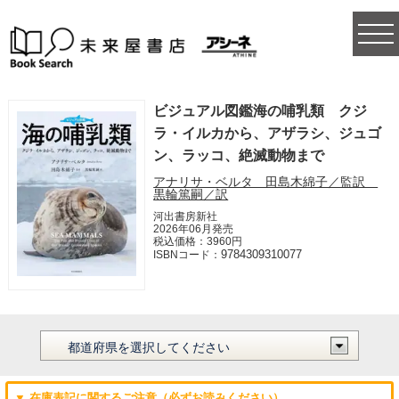
togg
navi
ビジュアル図鑑海の哺乳類 クジ
ラ・イルカから、アザラシ、ジュゴ
ン、ラッコ、絶滅動物まで
アナリサ・ベルタ 田島木綿子／監訳
黒輪篤嗣／訳
河出書房新社
2026年06月発売
税込価格：3960円
9784309310077
ISBNコード：
▼ 在庫表記に関するご注意（必ずお読みください）