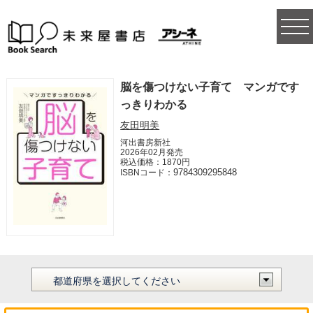
togg
navi
脳を傷つけない子育て マンガです
っきりわかる
友田明美
河出書房新社
2026年02月発売
税込価格：1870円
9784309295848
ISBNコード：