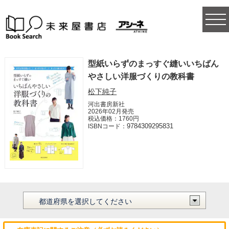
togg
navi
型紙いらずのまっすぐ縫いいちばん
やさしい洋服づくりの教科書
松下純子
河出書房新社
2026年02月発売
税込価格：1760円
9784309295831
ISBNコード：