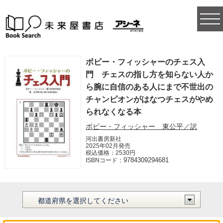
togg
navi
ボビー・フィッシャーのチェス入
門 チェスの指し方を知らない人か
ら腕に自信のある人にまで不世出の
チャンピオンがはなつチェスがやめ
られなくなる本
ボビー・フィッシャー 東公平／訳
河出書房新社
2025年02月発売
税込価格：2530円
9784309294681
ISBNコード：