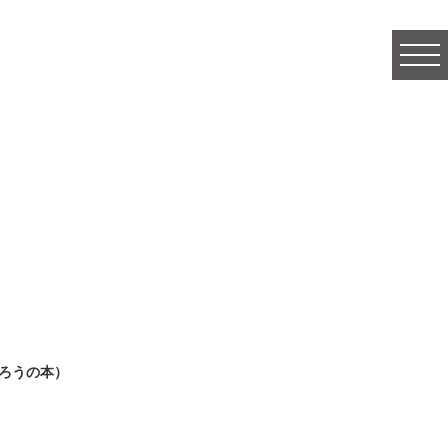
togg
navi
ろうの本）