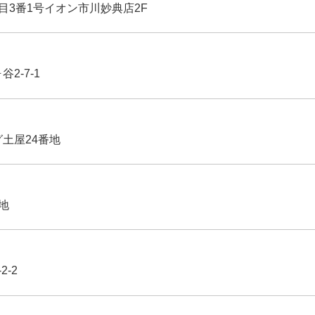
丁目3番1号イオン市川妙典店2F
2-7-1
グ土屋24番地
番地
2-2