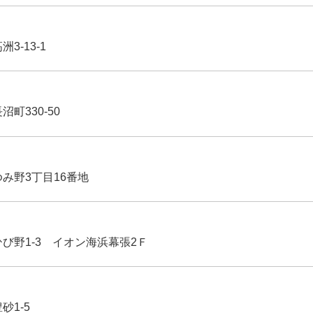
3-13-1
沼町330-50
ゆみ野3丁目16番地
ひび野1-3 イオン海浜幕張2Ｆ
豊砂1-5