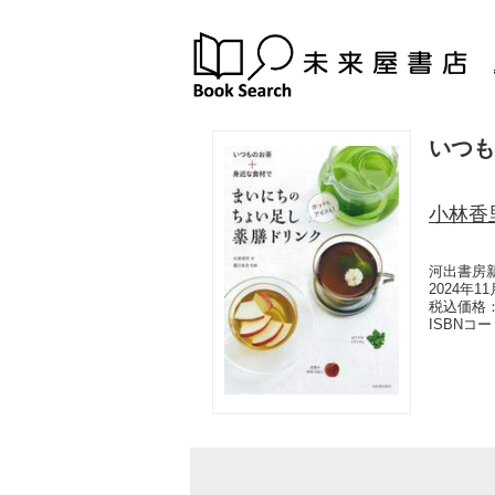
いつも
小林香
河出書房
2024年1
税込価格：
ISBNコ