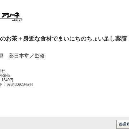
のお茶＋身近な食材でまいにちのちょい足し薬膳
里 薬日本堂／監修
新社
1月発売
1540円
ード：
9784309294544