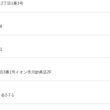
丘2丁目1番3号
8
1
丁目3番1号イオン市川妙典店2F
2-7-1