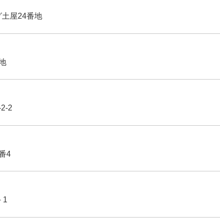
グ土屋24番地
番地
2-2
番4
－1