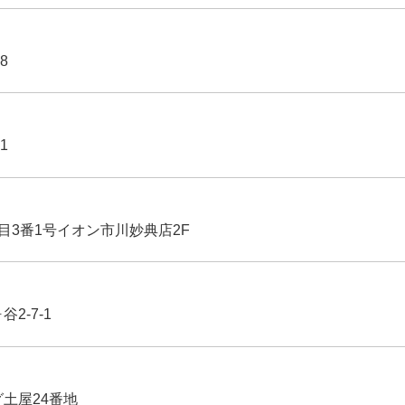
8
1
丁目3番1号イオン市川妙典店2F
2-7-1
グ土屋24番地