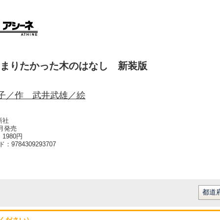
まりたかった木のはなし 新装版
子／作 武井武雄／絵
新社
2月発売
1980円
ード：
9784309293707
ください）