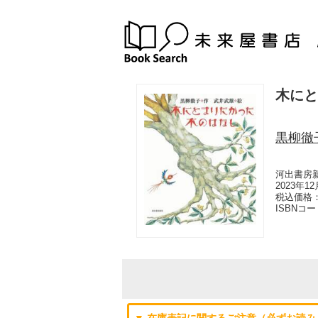
木にと
黒柳徹
河出書房
2023年1
税込価格：
ISBNコ
▼ 在庫表記に関するご注意（必ずお読み