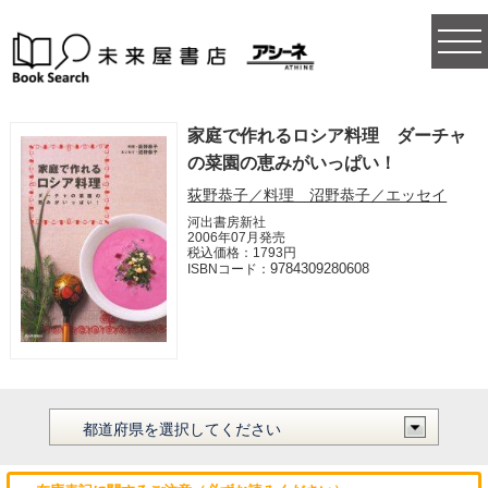
togg
navi
家庭で作れるロシア料理 ダーチャ
の菜園の恵みがいっぱい！
荻野恭子／料理 沼野恭子／エッセイ
河出書房新社
2006年07月発売
税込価格：1793円
9784309280608
ISBNコード：