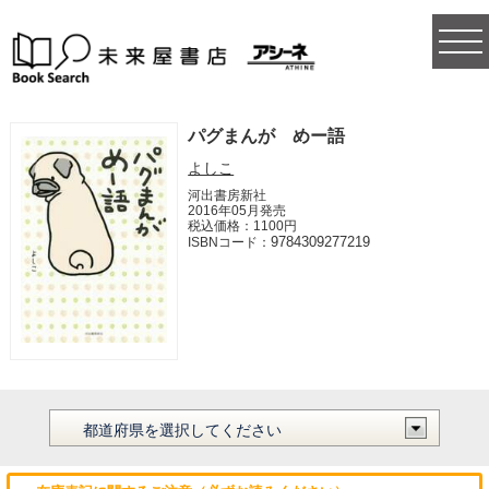
togg
navi
パグまんが めー語
よしこ
河出書房新社
2016年05月発売
税込価格：1100円
9784309277219
ISBNコード：