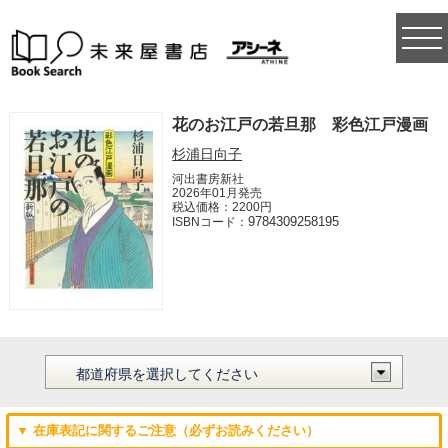
togg
navi
花のお江戸の若旦那 彩色江戸漫画
杉浦日向子
河出書房新社
2026年01月発売
税込価格：2200円
9784309258195
ISBNコード：
▼ 在庫表記に関するご注意（必ずお読みください）