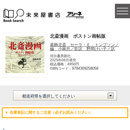
togg
navi
北斎漫画 ボストン画帖版
葛飾北斎 セーラ・Ｅ．トンプソン／
編 小林忠／監訳 野間けい子／訳
河出書房新社
2025年08月発売
税込価格：4950円
9784309258058
ISBNコード：
▼ 在庫表記に関するご注意（必ずお読みください）