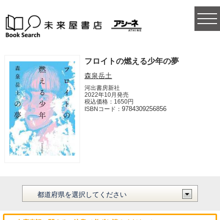
togg
navi
フロイトの燃える少年の夢
森泉岳土
河出書房新社
2022年10月発売
税込価格：1650円
9784309256856
ISBNコード：