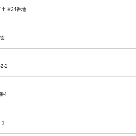
グ土屋24番地
番地
2-2
番4
－1