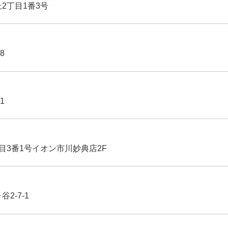
丘2丁目1番3号
8
1
丁目3番1号イオン市川妙典店2F
2-7-1