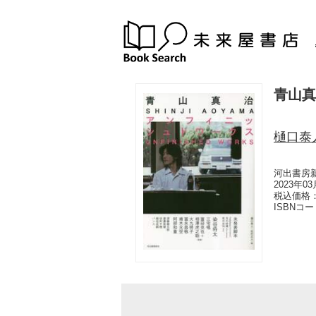
青山真
樋口泰
河出書房
2023年0
税込価格：
ISBNコ