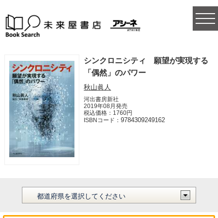
togg
navi
シンクロニシティ 願望が実現する
「偶然」のパワー
秋山眞人
河出書房新社
2019年08月発売
税込価格：1760円
9784309249162
ISBNコード：