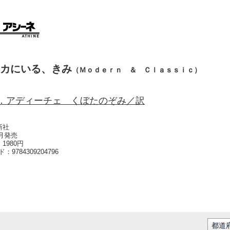
カにいる、きみ
（Ｍｏｄｅｒｎ ＆ Ｃｌａｓｓｉｃ）
．アディーチェ くぼたのぞみ／訳
新社
9月発売
1980円
ード：
9784309204796