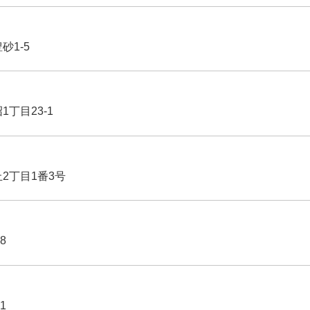
豊砂1-5
1丁目23-1
丘2丁目1番3号
8
1