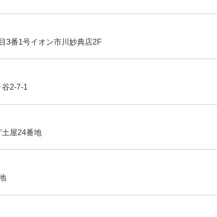
丁目3番1号イオン市川妙典店2F
2-7-1
グ土屋24番地
番地