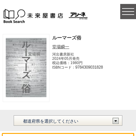
togg
navi
ルーマーズ俗
堂場瞬一
河出書房新社
2024年05月発売
税込価格：1980円
9784309031828
ISBNコード：