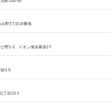
沼町330-50
ゆみ野3丁目16番地
ひび野1-3 イオン海浜幕張2Ｆ
豊砂1-5
1丁目23-1