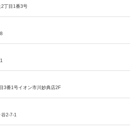
丘2丁目1番3号
8
1
丁目3番1号イオン市川妙典店2F
2-7-1