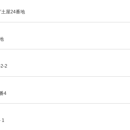
グ土屋24番地
番地
2-2
番4
－1