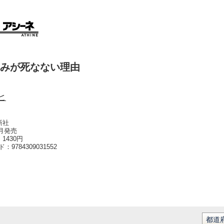
みが死なない理由
ヒ
新社
0月発売
1430円
ード：
9784309031552