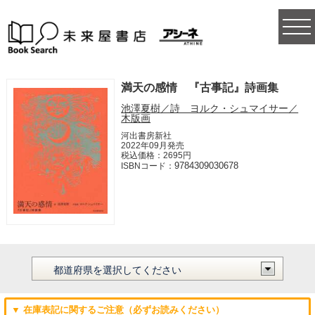
togg
navi
満天の感情 『古事記』詩画集
池澤夏樹／詩 ヨルク・シュマイサー／
木版画
河出書房新社
2022年09月発売
税込価格：2695円
9784309030678
ISBNコード：
▼ 在庫表記に関するご注意（必ずお読みください）