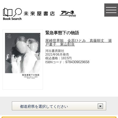
togg
navi
緊急事態下の物語
尾崎世界観 金原ひとみ 真藤順丈 瀬
戸夏子 東山彰良
河出書房新社
2021年06月発売
税込価格：1815円
9784309029658
ISBNコード：