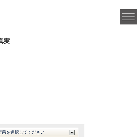
togg
navi
真実