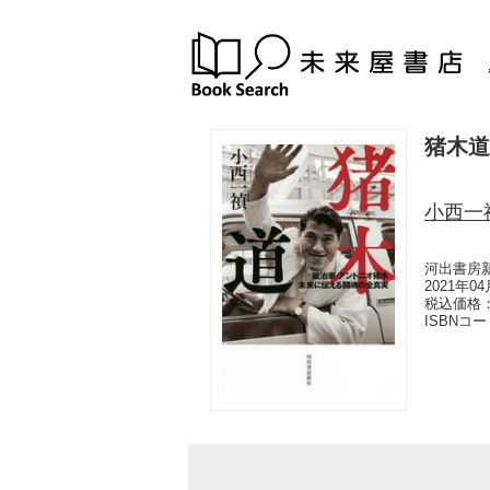
猪木道
小西一
河出書房
2021年0
税込価格：
ISBNコ