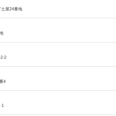
グ土屋24番地
番地
2-2
番4
－1