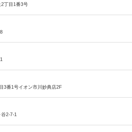
丘2丁目1番3号
8
1
丁目3番1号イオン市川妙典店2F
2-7-1