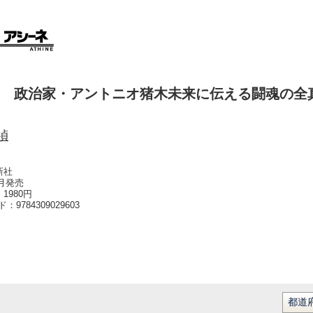
 政治家・アントニオ猪木未来に伝える闘魂の全
禎
新社
4月発売
1980円
ード：
9784309029603