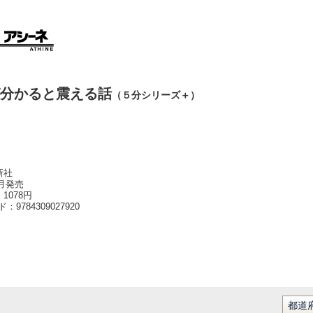
分かると震える話
（５分シリーズ＋）
新社
5月発売
1078円
ード：
9784309027920