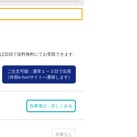
れば店頭で送料無料にてお受取できます。
ご注文可能：通常１～２日で出荷
（外部e-honサイトへ遷移します）
在庫僅少：詳しくみる
在庫なし