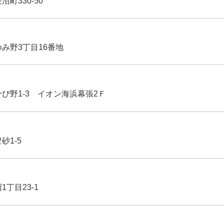
沼町330-50
ゆみ野3丁目16番地
ひび野1-3 イオン海浜幕張2Ｆ
豊砂1-5
1丁目23-1