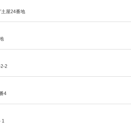
グ土屋24番地
番地
2-2
番4
－1