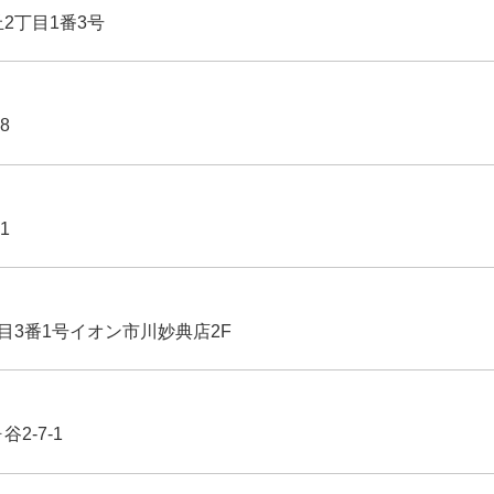
丘2丁目1番3号
8
1
丁目3番1号イオン市川妙典店2F
2-7-1