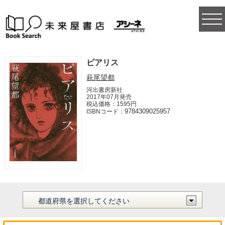
togg
navi
ピアリス
萩尾望都
河出書房新社
2017年07月発売
税込価格：1595円
9784309025957
ISBNコード：