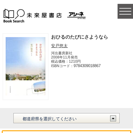
togg
navi
おひるのたびにさようなら
安戸悠太
河出書房新社
2008年11月発売
税込価格：1210円
9784309018867
ISBNコード：