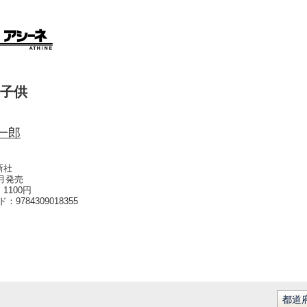
子供
一郎
新社
1月発売
1100円
ード：
9784309018355