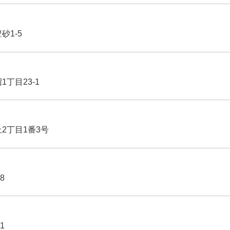
豊砂1-5
1丁目23-1
丘2丁目1番3号
8
1