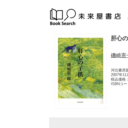
肝心の
磯崎憲
河出書房
2007年1
税込価格：
ISBNコ