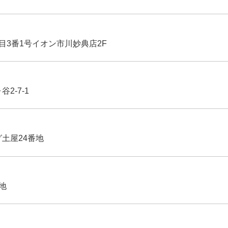
丁目3番1号イオン市川妙典店2F
2-7-1
グ土屋24番地
番地