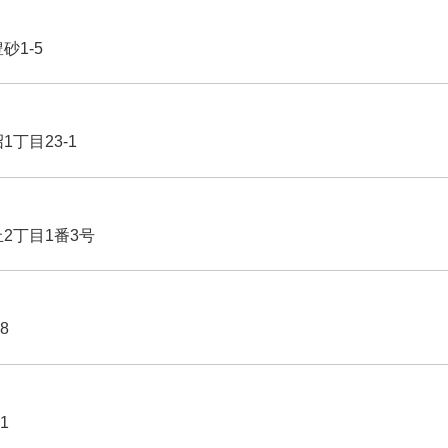
豊砂1-5
1丁目23-1
丘2丁目1番3号
8
1