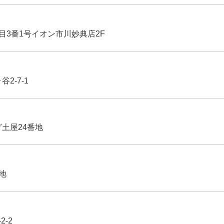
丁目3番1号イオン市川妙典店2F
2-7-1
グ土屋24番地
番地
2-2