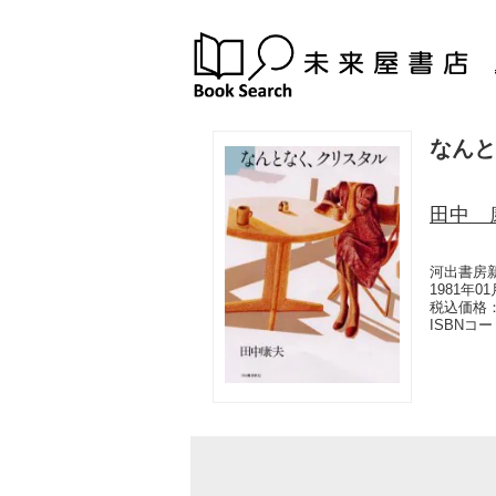
なんと
田中 
河出書房
1981年0
税込価格：
ISBNコ