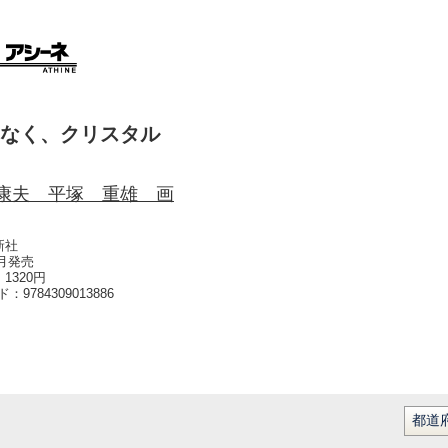
なく、クリスタル
康夫 平塚 重雄 画
新社
1月発売
1320円
ード：
9784309013886