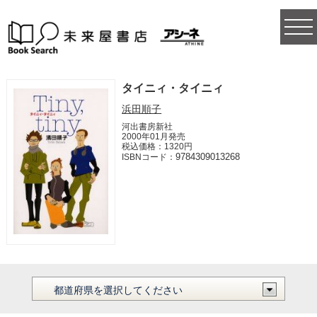
togg
navi
タイニィ・タイニィ
浜田順子
河出書房新社
2000年01月発売
税込価格：1320円
9784309013268
ISBNコード：