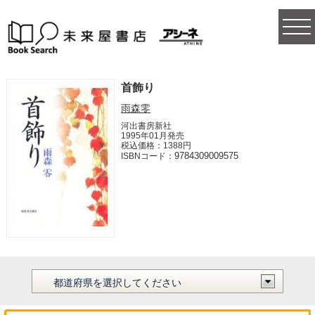
togg
navi
首飾り
雨森零
河出書房新社
1995年01月発売
税込価格：1388円
9784309009575
ISBNコード：