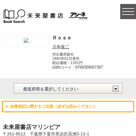
togg
navi
Ｒｏｓｅ
川本俊二
河出書房新社
1992年01月発売
税込価格：1281円
9784309007397
ISBNコード：
▼ 在庫表記に関するご注意（必ずお読みください）
未来屋書店マリンピア
〒261-8513 千葉県千葉市美浜区高洲3-13-1