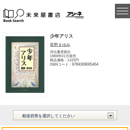
togg
navi
少年アリス
長野まゆみ
河出書房新社
1989年01月発売
税込価格：1320円
9784309005454
ISBNコード：