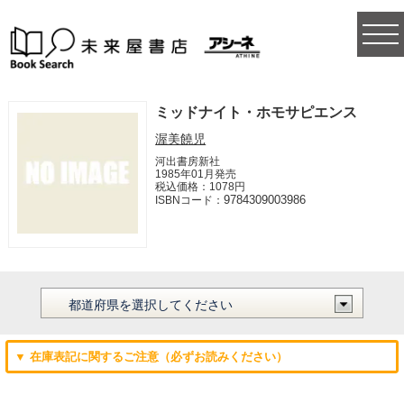
togg
navi
ミッドナイト・ホモサピエンス
渥美饒児
河出書房新社
1985年01月発売
税込価格：1078円
9784309003986
ISBNコード：
▼ 在庫表記に関するご注意（必ずお読みください）