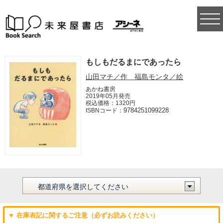
togg
navi
もしもだるまにであったら
山田マチ／作 福島モンタ／絵
あかね書房
2019年05月発売
税込価格：1320円
9784251099228
ISBNコード：
▼ 在庫表記に関するご注意（必ずお読みください）