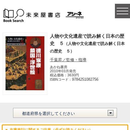
togg
navi
人物や文化遺産で読み解く日本の歴
史 ５
（人物や文化遺産で読み解く日本
の歴史 ５）
千葉昇／監修・指導
あかね書房
2010年03月発売
税込価格：3630円
9784251082756
ISBNコード：
▼ 在庫表記に関するご注意（必ずお読みください）