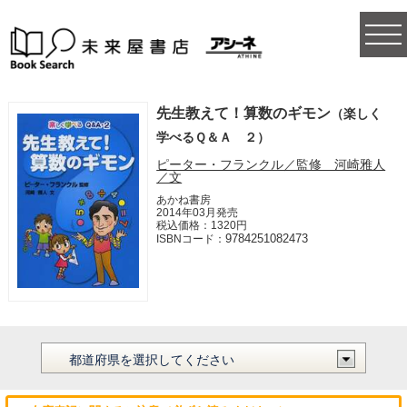
togg
navi
先生教えて！算数のギモン
（楽しく
学べるＱ＆Ａ ２）
ピーター・フランクル／監修 河崎雅人
／文
あかね書房
2014年03月発売
税込価格：1320円
9784251082473
ISBNコード：