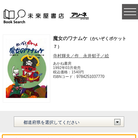
togg
navi
魔女のワナムケ
（かいぞくポケット
７）
寺村輝夫／作 永井郁子／絵
あかね書房
1992年03月発売
税込価格：1540円
9784251037770
ISBNコード：