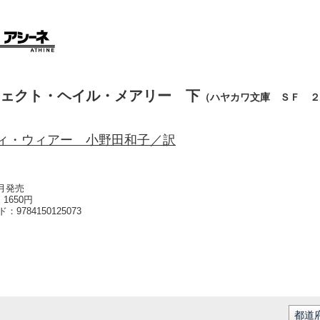
ェクト・ヘイル・メアリー 下
（ハヤカワ文庫 ＳＦ ２
ィ・ウィアー 小野田和子／訳
1月発売
1650円
ード：
9784150125073