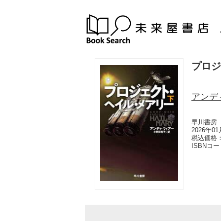
プロジ
アンデ
早川書房
2026年0
税込価格：
ISBNコ