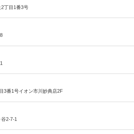
丘2丁目1番3号
8
1
丁目3番1号イオン市川妙典店2F
2-7-1