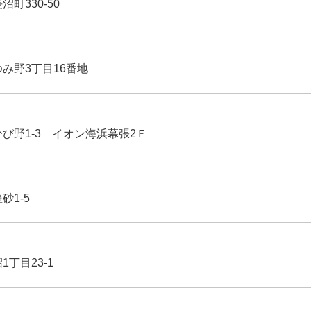
沼町330-50
ゆみ野3丁目16番地
ひび野1-3 イオン海浜幕張2Ｆ
豊砂1-5
1丁目23-1