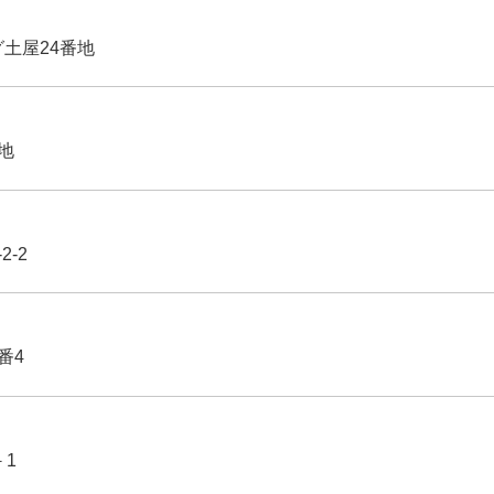
グ土屋24番地
番地
2-2
番4
－1