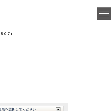
togg
navi
５０７）