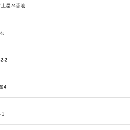
グ土屋24番地
番地
2-2
番4
－1