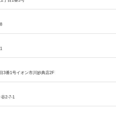
丘2丁目1番3号
8
1
丁目3番1号イオン市川妙典店2F
2-7-1