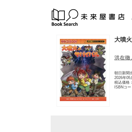
大噴火
洪在徹
朝日新聞
2026年0
税込価格：
ISBNコ