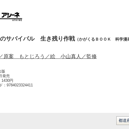
のサバイバル 生き残り作戦
（かがくるＢＯＯＫ 科学漫
／原案 もとじろう／絵 小山真人／監修
出版
5月発売
1430円
ード：
9784023324411