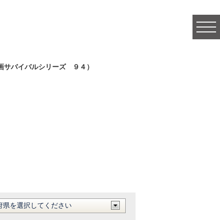
togg
navi
画サバイバルシリーズ ９４）