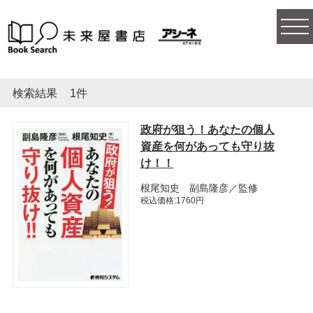
togg
navi
検索結果
1件
政府が狙う！あなたの個人
資産を何があっても守り抜
け！！
根尾知史 副島隆彦／監修
税込価格:1760円