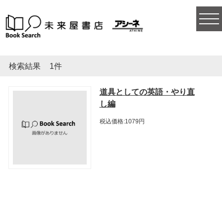
togg
navi
検索結果
1件
道具としての英語・やり直
し編
税込価格:1079円