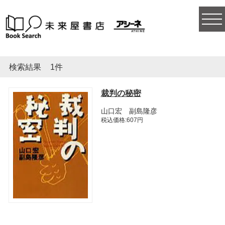
togg
navi
検索結果
1件
裁判の秘密
山口宏 副島隆彦
税込価格:607円